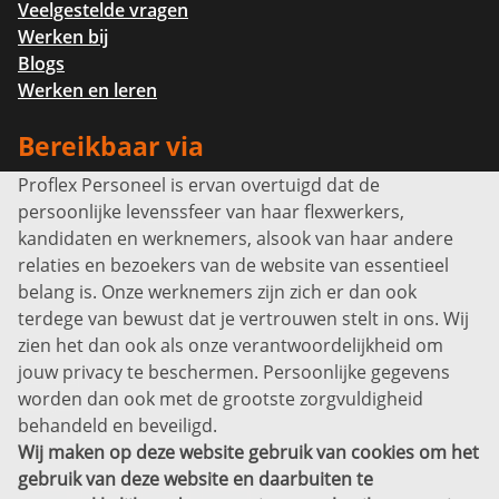
Veelgestelde vragen
Werken bij
Blogs
Werken en leren
Bereikbaar via
Proflex Personeel is ervan overtuigd dat de
Info@proflexpersoneel.nl
persoonlijke levenssfeer van haar flexwerkers,
Bel ons:
+31 (0)85 0450040
kandidaten en werknemers, alsook van haar andere
Prins Willem-Alexanderlaan 301
relaties en bezoekers van de website van essentieel
7311 SW Apeldoorn
belang is. Onze werknemers zijn zich er dan ook
Disclaimer
terdege van bewust dat je vertrouwen stelt in ons. Wij
zien het dan ook als onze verantwoordelijkheid om
Privacyverklaring
jouw privacy te beschermen. Persoonlijke gegevens
Sitemap
worden dan ook met de grootste zorgvuldigheid
Copyright
behandeld en beveiligd.
Wij maken op deze website gebruik van cookies om het
Bekijk ook eens
gebruik van deze website en daarbuiten te