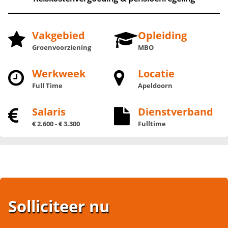
Vakgebied
Opleiding
Groenvoorziening
MBO
Werkweek
Locatie
Full Time
Apeldoorn
Salaris
Dienstverband
€ 2.600 - € 3.300
Fulltime
Solliciteer nu