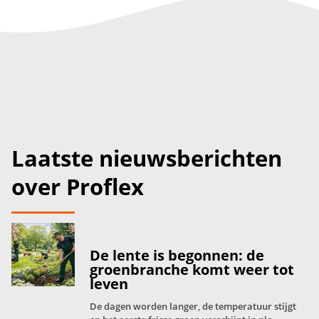
Laatste nieuwsberichten
over Proflex
De lente is begonnen: de
groenbranche komt weer tot
leven
De dagen worden langer, de temperatuur stijgt