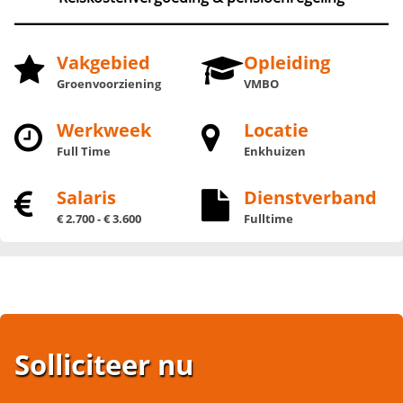
Vakgebied
Opleiding
Groenvoorziening
VMBO
Werkweek
Locatie
Full Time
Enkhuizen
Salaris
Dienstverband
€ 2.700 - € 3.600
Fulltime
Solliciteer nu