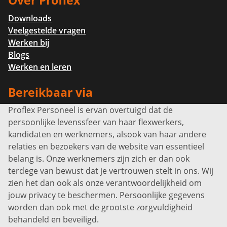
Over Proflex
Downloads
Veelgestelde vragen
Werken bij
Blogs
Werken en leren
Bereikbaar via
Proflex Personeel is ervan overtuigd dat de
Info@proflexpersoneel.nl
persoonlijke levenssfeer van haar flexwerkers,
Bel ons:
+31 (0)85 0450040
kandidaten en werknemers, alsook van haar andere
Prins Willem-Alexanderlaan 301
relaties en bezoekers van de website van essentieel
7311 SW Apeldoorn
belang is. Onze werknemers zijn zich er dan ook
Disclaimer
terdege van bewust dat je vertrouwen stelt in ons. Wij
zien het dan ook als onze verantwoordelijkheid om
Privacyverklaring
jouw privacy te beschermen. Persoonlijke gegevens
Sitemap
worden dan ook met de grootste zorgvuldigheid
Copyright
behandeld en beveiligd.