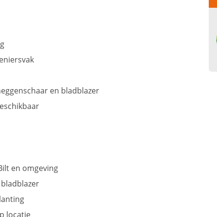
ng
veniersvak
heggenschaar en bladblazer
beschikbaar
ilt en omgeving
bladblazer
lanting
p locatie