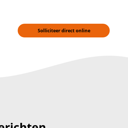
Solliciteer direct online
erichten