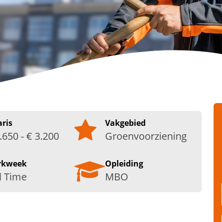
aris
Vakgebied
.650 - € 3.200
Groenvoorziening
rkweek
Opleiding
l Time
MBO