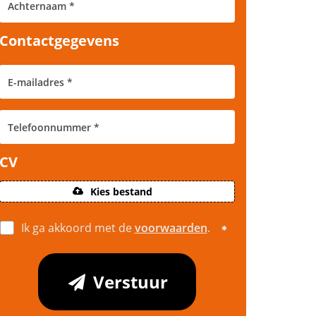
Contactgegevens
CV
Kies bestand
Ik ga akkoord met de
voorwaarden
.
Verstuur