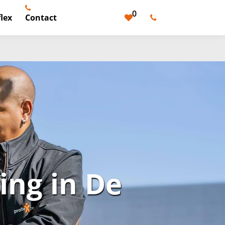
0
lex
Contact
ng in De