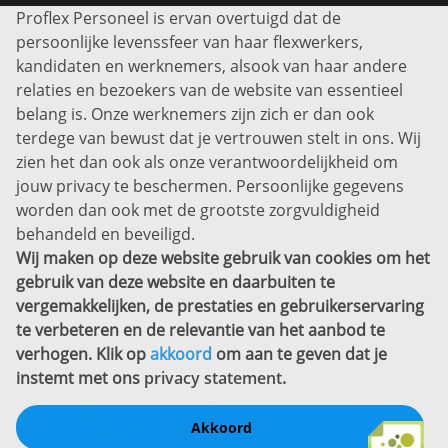
Proflex Personeel is ervan overtuigd dat de
Info@proflexpersoneel.nl
persoonlijke levenssfeer van haar flexwerkers,
Bel ons:
+31 (0)85 0450040
kandidaten en werknemers, alsook van haar andere
Prins Willem-Alexanderlaan 301
relaties en bezoekers van de website van essentieel
7311 SW Apeldoorn
belang is. Onze werknemers zijn zich er dan ook
Disclaimer
terdege van bewust dat je vertrouwen stelt in ons. Wij
zien het dan ook als onze verantwoordelijkheid om
Privacyverklaring
jouw privacy te beschermen. Persoonlijke gegevens
Sitemap
worden dan ook met de grootste zorgvuldigheid
Copyright
behandeld en beveiligd.
Wij maken op deze website gebruik van cookies om het
Bekijk ook eens
gebruik van deze website en daarbuiten te
vergemakkelijken, de prestaties en gebruikerservaring
te verbeteren en de relevantie van het aanbod te
verhogen. Klik op
akkoord
om aan te geven dat je
instemt met ons
privacy statement
.
Akkoord