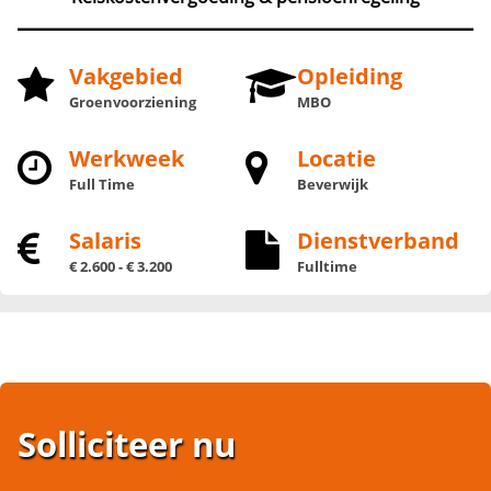
Vakgebied
Opleiding
Groenvoorziening
MBO
Werkweek
Locatie
Full Time
Beverwijk
Salaris
Dienstverband
€ 2.600 - € 3.200
Fulltime
Solliciteer nu