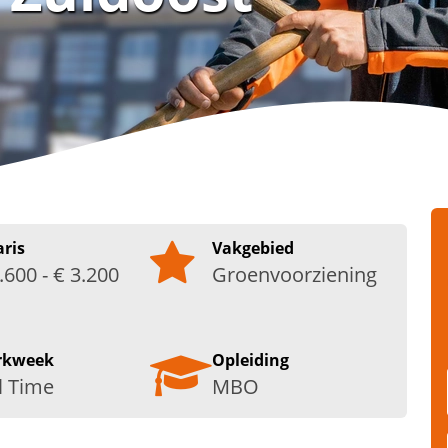
aris
Vakgebied
.600 - € 3.200
Groenvoorziening
rkweek
Opleiding
l Time
MBO