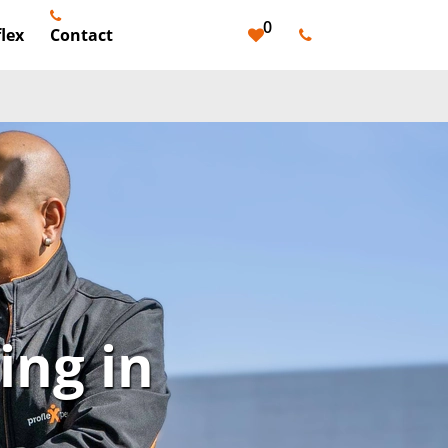
0
lex
Contact
ng in