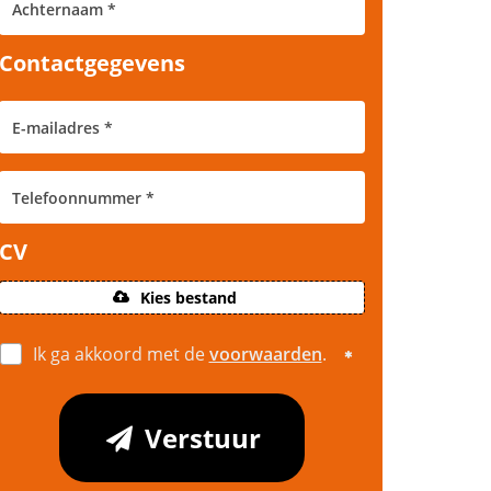
Contactgegevens
CV
Kies bestand
Ik ga akkoord met de
voorwaarden
.
Verstuur