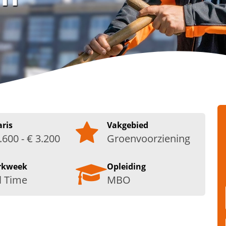
aris
Vakgebied
.600 - € 3.200
Groenvoorziening
rkweek
Opleiding
l Time
MBO