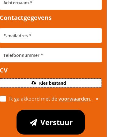
Contactgegevens
CV
Kies bestand
Ik ga akkoord met de
voorwaarden
.
Verstuur