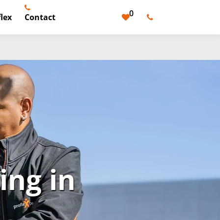
0
lex
Contact
ng in