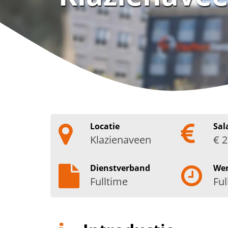
Locatie
Sal
Klazienaveen
€ 2
Dienstverband
We
Fulltime
Ful