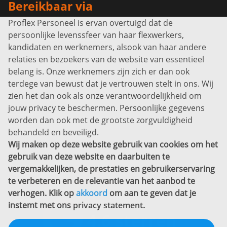
Bereikbaar via
Proflex Personeel is ervan overtuigd dat de
Info@proflexpersoneel.nl
persoonlijke levenssfeer van haar flexwerkers,
Bel ons:
+31 (0)85 0450040
kandidaten en werknemers, alsook van haar andere
Prins Willem-Alexanderlaan 301
relaties en bezoekers van de website van essentieel
7311 SW Apeldoorn
belang is. Onze werknemers zijn zich er dan ook
Disclaimer
terdege van bewust dat je vertrouwen stelt in ons. Wij
zien het dan ook als onze verantwoordelijkheid om
Privacyverklaring
jouw privacy te beschermen. Persoonlijke gegevens
Sitemap
worden dan ook met de grootste zorgvuldigheid
Copyright
behandeld en beveiligd.
Wij maken op deze website gebruik van cookies om het
Bekijk ook eens
gebruik van deze website en daarbuiten te
vergemakkelijken, de prestaties en gebruikerservaring
te verbeteren en de relevantie van het aanbod te
verhogen. Klik op
akkoord
om aan te geven dat je
instemt met ons
privacy statement
.