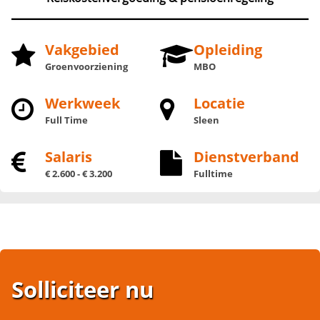
Vakgebied
Opleiding
Groenvoorziening
MBO
Werkweek
Locatie
Full Time
Sleen
Salaris
Dienstverband
€ 2.600 - € 3.200
Fulltime
Solliciteer nu