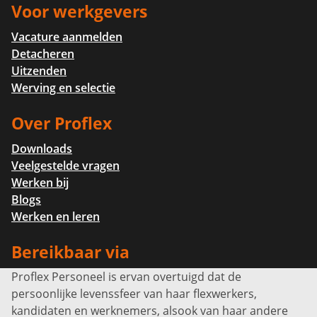
Voor werkgevers
Vacature aanmelden
Detacheren
Uitzenden
Werving en selectie
Over Proflex
Downloads
Veelgestelde vragen
Werken bij
Blogs
Werken en leren
Bereikbaar via
Proflex Personeel is ervan overtuigd dat de
Info@proflexpersoneel.nl
persoonlijke levenssfeer van haar flexwerkers,
Bel ons:
+31 (0)85 0450040
kandidaten en werknemers, alsook van haar andere
Prins Willem-Alexanderlaan 301