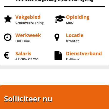
Vakgebied
Opleiding
Groenvoorziening
MBO
Werkweek
Locatie
Full Time
Dronten
Salaris
Dienstverband
€ 2.600 - € 3.200
Fulltime
Solliciteer nu