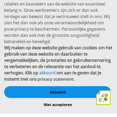
relaties en bezoekers van de website van essentieel
7311 SW Apeldoorn
belang is. Onze werknemers zijn zich er dan ook
Disclaimer
terdege van bewust dat je vertrouwen stelt in ons. Wij
zien het dan ook als onze verantwoordelijkheid om
Privacyverklaring
jouw privacy te beschermen. Persoonlijke gegevens
Sitemap
worden dan ook met de grootste zorgvuldigheid
Copyright
behandeld en beveiligd.
Wij maken op deze website gebruik van cookies om het
Bekijk ook eens
gebruik van deze website en daarbuiten te
vergemakkelijken, de prestaties en gebruikerservaring
te verbeteren en de relevantie van het aanbod te
verhogen. Klik op
akkoord
om aan te geven dat je
instemt met ons
privacy statement
.
Akkoord
Schrijf een review
Niet accepteren