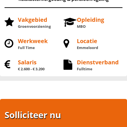
Vakgebied
Opleiding
Groenvoorziening
MBO
Werkweek
Locatie
Full Time
Emmeloord
Salaris
Dienstverband
€ 2.600 - € 3.200
Fulltime
Solliciteer nu