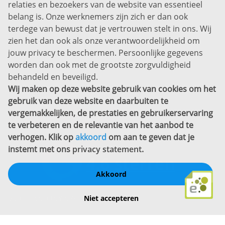
relaties en bezoekers van de website van essentieel
7311 SW Apeldoorn
belang is. Onze werknemers zijn zich er dan ook
Disclaimer
terdege van bewust dat je vertrouwen stelt in ons. Wij
zien het dan ook als onze verantwoordelijkheid om
Privacyverklaring
jouw privacy te beschermen. Persoonlijke gegevens
Sitemap
worden dan ook met de grootste zorgvuldigheid
Copyright
behandeld en beveiligd.
Wij maken op deze website gebruik van cookies om het
Bekijk ook eens
gebruik van deze website en daarbuiten te
vergemakkelijken, de prestaties en gebruikerservaring
te verbeteren en de relevantie van het aanbod te
verhogen. Klik op
akkoord
om aan te geven dat je
instemt met ons
privacy statement
.
Akkoord
Schrijf een review
Niet accepteren