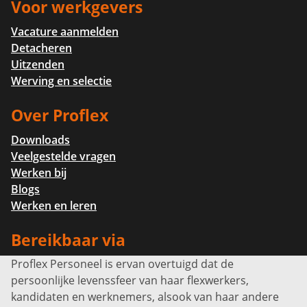
Voor werkgevers
Vacature aanmelden
Detacheren
Uitzenden
Werving en selectie
Over Proflex
Downloads
Veelgestelde vragen
Werken bij
Blogs
Werken en leren
Bereikbaar via
Proflex Personeel is ervan overtuigd dat de
Info@proflexpersoneel.nl
persoonlijke levenssfeer van haar flexwerkers,
Bel ons:
+31 (0)85 0450040
kandidaten en werknemers, alsook van haar andere
Prins Willem-Alexanderlaan 301