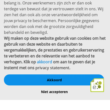
belang is. Onze werknemers zijn zich er dan ook
Disclaimer
terdege van bewust dat je vertrouwen stelt in ons. Wij
zien het dan ook als onze verantwoordelijkheid om
Privacyverklaring
jouw privacy te beschermen. Persoonlijke gegevens
Sitemap
worden dan ook met de grootste zorgvuldigheid
Copyright
behandeld en beveiligd.
Wij maken op deze website gebruik van cookies om het
Bekijk ook eens
gebruik van deze website en daarbuiten te
vergemakkelijken, de prestaties en gebruikerservaring
te verbeteren en de relevantie van het aanbod te
verhogen. Klik op
akkoord
om aan te geven dat je
instemt met ons
privacy statement
.
Akkoord
Schrijf een review
Niet accepteren