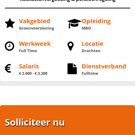
Vakgebied
Opleiding
Groenvoorziening
MBO
Werkweek
Locatie
Full Time
Drachten
Salaris
Dienstverband
€ 2.600 - € 3.200
Fulltime
Solliciteer nu