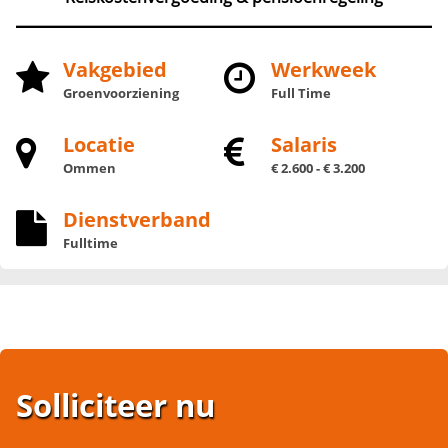
Vakgebied
Werkweek
Groenvoorziening
Full Time
Locatie
Salaris
Ommen
€ 2.600 - € 3.200
Dienstverband
Fulltime
Solliciteer nu