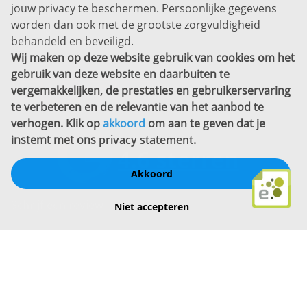
jouw privacy te beschermen. Persoonlijke gegevens
Sitemap
worden dan ook met de grootste zorgvuldigheid
Copyright
behandeld en beveiligd.
Wij maken op deze website gebruik van cookies om het
Bekijk ook eens
gebruik van deze website en daarbuiten te
vergemakkelijken, de prestaties en gebruikerservaring
te verbeteren en de relevantie van het aanbod te
verhogen. Klik op
akkoord
om aan te geven dat je
instemt met ons
privacy statement
.
Akkoord
Schrijf een review
Niet accepteren