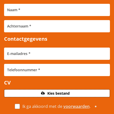
Contactgegevens
CV
Kies bestand
Ik ga akkoord met de
voorwaarden
.