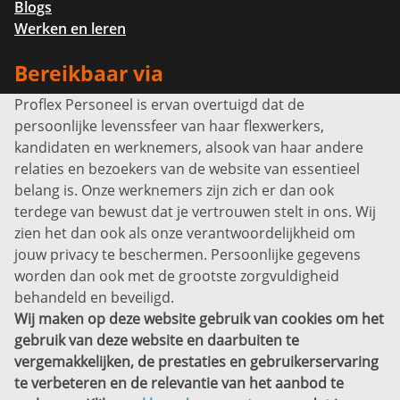
Blogs
Werken en leren
Bereikbaar via
Proflex Personeel is ervan overtuigd dat de
Info@proflexpersoneel.nl
persoonlijke levenssfeer van haar flexwerkers,
Bel ons:
+31 (0)85 0450040
kandidaten en werknemers, alsook van haar andere
Prins Willem-Alexanderlaan 301
relaties en bezoekers van de website van essentieel
7311 SW Apeldoorn
belang is. Onze werknemers zijn zich er dan ook
Disclaimer
terdege van bewust dat je vertrouwen stelt in ons. Wij
zien het dan ook als onze verantwoordelijkheid om
Privacyverklaring
jouw privacy te beschermen. Persoonlijke gegevens
Sitemap
worden dan ook met de grootste zorgvuldigheid
Copyright
behandeld en beveiligd.
Wij maken op deze website gebruik van cookies om het
Bekijk ook eens
gebruik van deze website en daarbuiten te
vergemakkelijken, de prestaties en gebruikerservaring
te verbeteren en de relevantie van het aanbod te