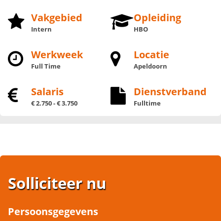
Vakgebied
Opleiding
Intern
HBO
Werkweek
Locatie
Full Time
Apeldoorn
Salaris
Dienstverband
€ 2.750 - € 3.750
Fulltime
Solliciteer nu
Persoonsgegevens