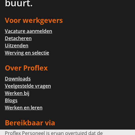
buurt
.
Voor werkgevers
Vacature aanmelden
Detacheren
Uitzenden
Werving en selectie
Over Proflex
Downloads
Veelgestelde vragen
Werken bij
Blogs
Werken en leren
Bereikbaar via
Proflex Personeel is ervan overtuigd dat de
Info@proflexpersoneel.nl