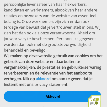
persoonlijke levenssfeer van haar flexwerkers,
Bel ons:
+31 (0)85 0450040
kandidaten en werknemers, alsook van haar andere
Prins Willem-Alexanderlaan 301
relaties en bezoekers van de website van essentieel
7311 SW Apeldoorn
belang is. Onze werknemers zijn zich er dan ook
Disclaimer
terdege van bewust dat je vertrouwen stelt in ons. Wij
zien het dan ook als onze verantwoordelijkheid om
Privacyverklaring
jouw privacy te beschermen. Persoonlijke gegevens
Sitemap
worden dan ook met de grootste zorgvuldigheid
Copyright
behandeld en beveiligd.
Wij maken op deze website gebruik van cookies om het
Bekijk ook eens
gebruik van deze website en daarbuiten te
vergemakkelijken, de prestaties en gebruikerservaring
te verbeteren en de relevantie van het aanbod te
verhogen. Klik op
akkoord
om aan te geven dat je
instemt met ons
privacy statement
.
Akkoord