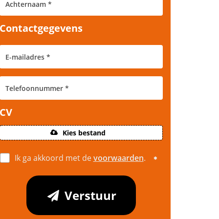
Contactgegevens
CV
Kies bestand
Ik ga akkoord met de
voorwaarden
.
Verstuur