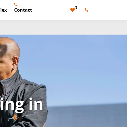
0
lex
Contact
ng in