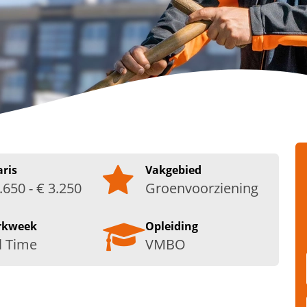
aris
Vakgebied
.650 - € 3.250
Groenvoorziening
rkweek
Opleiding
l Time
VMBO