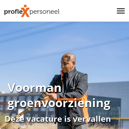
Voorman
groenvoorziening
Deze vacature is vervallen