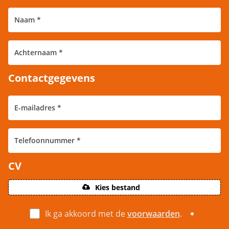
Contactgegevens
CV
Kies bestand
Ik ga akkoord met de
voorwaarden
.