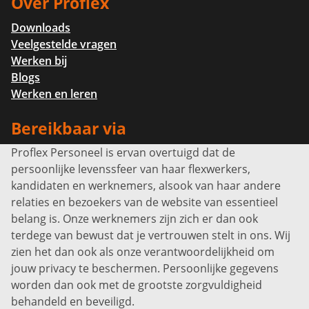
Over Proflex
Downloads
Veelgestelde vragen
Werken bij
Blogs
Werken en leren
Bereikbaar via
Proflex Personeel is ervan overtuigd dat de
Info@proflexpersoneel.nl
persoonlijke levenssfeer van haar flexwerkers,
Bel ons:
+31 (0)85 0450040
kandidaten en werknemers, alsook van haar andere
Prins Willem-Alexanderlaan 301
relaties en bezoekers van de website van essentieel
7311 SW Apeldoorn
belang is. Onze werknemers zijn zich er dan ook
Disclaimer
terdege van bewust dat je vertrouwen stelt in ons. Wij
zien het dan ook als onze verantwoordelijkheid om
Privacyverklaring
jouw privacy te beschermen. Persoonlijke gegevens
Sitemap
worden dan ook met de grootste zorgvuldigheid
Copyright
behandeld en beveiligd.