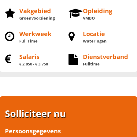
Vakgebied
Opleiding
Groenvoorziening
VMBO
Werkweek
Locatie
Full Time
Wateringen
Salaris
Dienstverband
€ 2.850 - € 3.750
Fulltime
Solliciteer nu
Persoonsgegevens