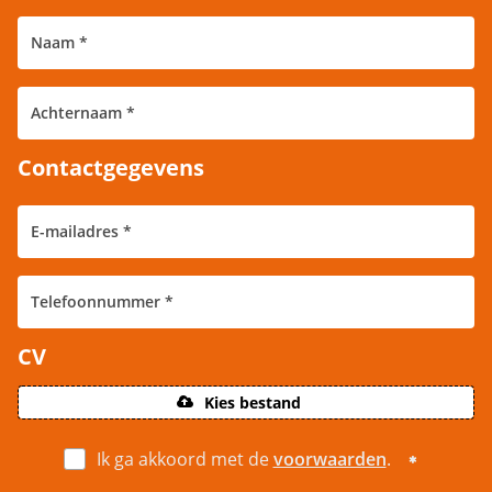
Contactgegevens
CV
Kies bestand
Ik ga akkoord met de
voorwaarden
.