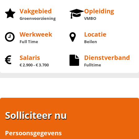
Vakgebied
Opleiding
Groenvoorziening
VMBO
Werkweek
Locatie
Full Time
Beilen
Salaris
Dienstverband
€ 2.900 - € 3.700
Fulltime
Solliciteer nu
Persoonsgegevens