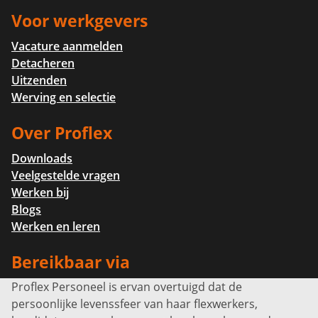
Voor werkgevers
Vacature aanmelden
Detacheren
Uitzenden
Werving en selectie
Over Proflex
Downloads
Veelgestelde vragen
Werken bij
Blogs
Werken en leren
Bereikbaar via
Proflex Personeel is ervan overtuigd dat de
Info@proflexpersoneel.nl
persoonlijke levenssfeer van haar flexwerkers,
Bel ons:
+31 (0)85 0450040