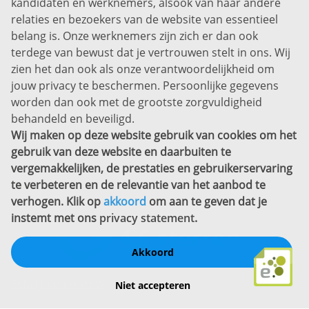
kandidaten en werknemers, alsook van haar andere
Prins Willem-Alexanderlaan 301
relaties en bezoekers van de website van essentieel
7311 SW Apeldoorn
belang is. Onze werknemers zijn zich er dan ook
Disclaimer
terdege van bewust dat je vertrouwen stelt in ons. Wij
zien het dan ook als onze verantwoordelijkheid om
Privacyverklaring
jouw privacy te beschermen. Persoonlijke gegevens
Sitemap
worden dan ook met de grootste zorgvuldigheid
Copyright
behandeld en beveiligd.
Wij maken op deze website gebruik van cookies om het
Bekijk ook eens
gebruik van deze website en daarbuiten te
vergemakkelijken, de prestaties en gebruikerservaring
te verbeteren en de relevantie van het aanbod te
verhogen. Klik op
akkoord
om aan te geven dat je
instemt met ons
privacy statement
.
Akkoord
Schrijf een review
Niet accepteren