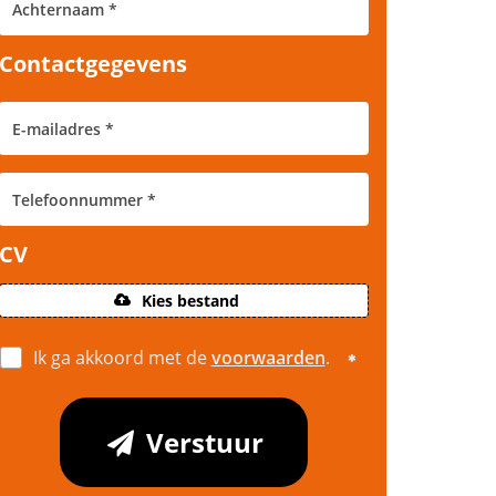
Contactgegevens
CV
Kies bestand
Ik ga akkoord met de
voorwaarden
.
Verstuur