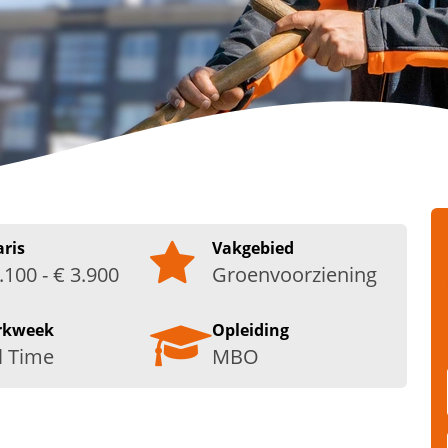
aris
Vakgebied
.100 - € 3.900
Groenvoorziening
rkweek
Opleiding
l Time
MBO