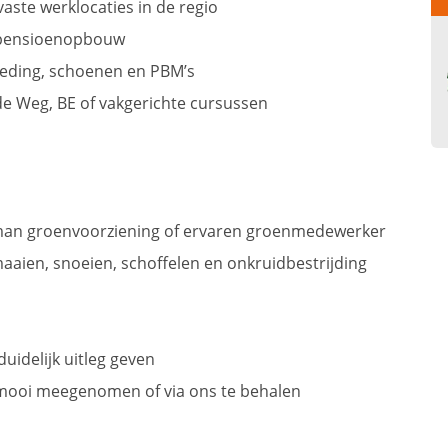
aste werklocaties in de regio
n pensioenopbouw
leding, schoenen en PBM’s
de Weg, BE of vakgerichte cursussen
man groenvoorziening of ervaren groenmedewerker
aien, snoeien, schoffelen en onkruidbestrijding
duidelijk uitleg geven
 mooi meegenomen of via ons te behalen