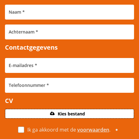
Contactgegevens
CV
Kies bestand
Ik ga akkoord met de
voorwaarden
.