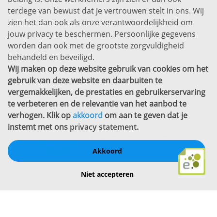
Disclaimer
terdege van bewust dat je vertrouwen stelt in ons. Wij
zien het dan ook als onze verantwoordelijkheid om
Privacyverklaring
jouw privacy te beschermen. Persoonlijke gegevens
Sitemap
worden dan ook met de grootste zorgvuldigheid
Copyright
behandeld en beveiligd.
Wij maken op deze website gebruik van cookies om het
Bekijk ook eens
gebruik van deze website en daarbuiten te
vergemakkelijken, de prestaties en gebruikerservaring
te verbeteren en de relevantie van het aanbod te
verhogen. Klik op
akkoord
om aan te geven dat je
instemt met ons
privacy statement
.
Akkoord
Schrijf een review
Niet accepteren