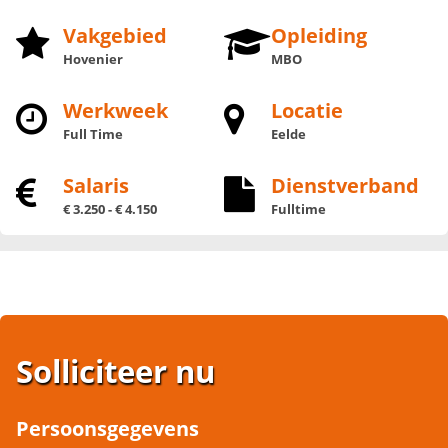
Vakgebied
Opleiding
Hovenier
MBO
Werkweek
Locatie
Full Time
Eelde
Salaris
Dienstverband
€ 3.250 - € 4.150
Fulltime
Solliciteer nu
Persoonsgegevens