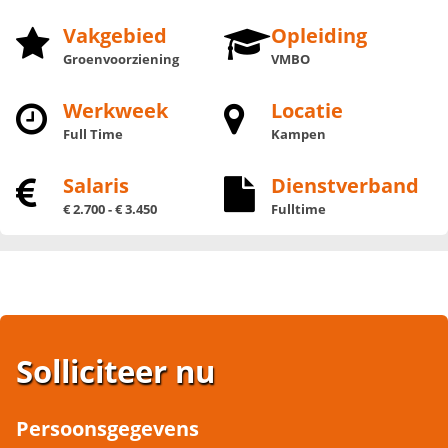
Vakgebied
Opleiding
Groenvoorziening
VMBO
Werkweek
Locatie
Full Time
Kampen
Salaris
Dienstverband
€ 2.700 - € 3.450
Fulltime
Solliciteer nu
Persoonsgegevens