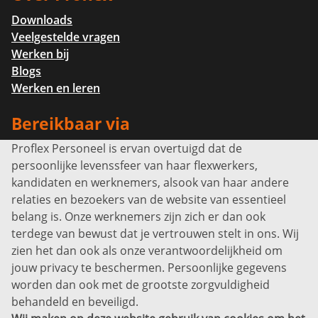
Downloads
Veelgestelde vragen
Werken bij
Blogs
Werken en leren
Bereikbaar via
Proflex Personeel is ervan overtuigd dat de
Info@proflexpersoneel.nl
persoonlijke levenssfeer van haar flexwerkers,
Bel ons:
+31 (0)85 0450040
kandidaten en werknemers, alsook van haar andere
Prins Willem-Alexanderlaan 301
relaties en bezoekers van de website van essentieel
7311 SW Apeldoorn
belang is. Onze werknemers zijn zich er dan ook
Disclaimer
terdege van bewust dat je vertrouwen stelt in ons. Wij
zien het dan ook als onze verantwoordelijkheid om
Privacyverklaring
jouw privacy te beschermen. Persoonlijke gegevens
Sitemap
worden dan ook met de grootste zorgvuldigheid
Copyright
behandeld en beveiligd.