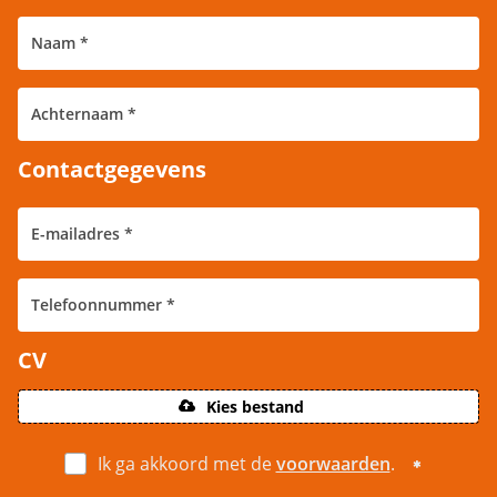
Contactgegevens
CV
Kies bestand
Ik ga akkoord met de
voorwaarden
.