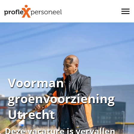
Voorman
groenvoorziening
Utrecht
Deze vacature is vervallen