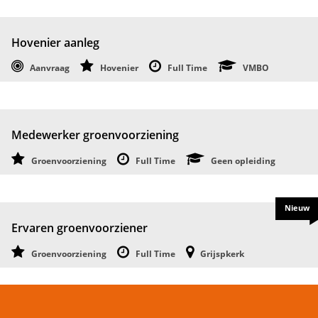
Hovenier aanleg
Aanvraag
Hovenier
Full Time
VMBO
Medewerker groenvoorziening
Groenvoorziening
Full Time
Geen opleiding
Nieuw
Ervaren groenvoorziener
Groenvoorziening
Full Time
Grijspkerk