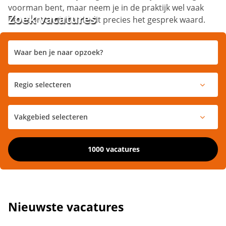
voorman bent, maar neem je in de praktijk wel vaak
Zoek vacatures
het voortouw? Dan is dit precies het gesprek waard.
1000 vacatures
Nieuwste vacatures