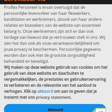
Proflex Personeel is ervan overtuigd dat de
Info@proflexpersoneel.nl
persoonlijke levenssfeer van haar flexwerkers,
Bel ons:
+31 (0)85 0450040
kandidaten en werknemers, alsook van haar andere
Prins Willem-Alexanderlaan 301
relaties en bezoekers van de website van essentieel
7311 SW Apeldoorn
belang is. Onze werknemers zijn zich er dan ook
Disclaimer
terdege van bewust dat je vertrouwen stelt in ons. Wij
zien het dan ook als onze verantwoordelijkheid om
Privacyverklaring
jouw privacy te beschermen. Persoonlijke gegevens
Sitemap
worden dan ook met de grootste zorgvuldigheid
Copyright
behandeld en beveiligd.
Wij maken op deze website gebruik van cookies om het
Bekijk ook eens
gebruik van deze website en daarbuiten te
vergemakkelijken, de prestaties en gebruikerservaring
te verbeteren en de relevantie van het aanbod te
verhogen. Klik op
akkoord
om aan te geven dat je
instemt met ons
privacy statement
.
Akkoord