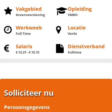
Vakgebied
Opleiding
Groenvoorziening
VMBO
Werkweek
Locatie
Full Time
Venlo
Salaris
Dienstverband
€ 13,27 - € 15,72
Fulltime
Solliciteer nu
Persoonsgegevens