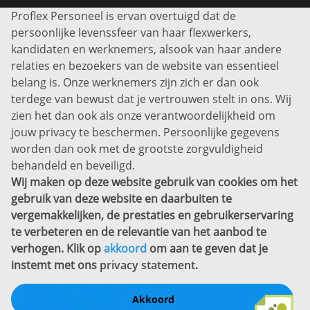
Proflex Personeel is ervan overtuigd dat de
Info@proflexpersoneel.nl
persoonlijke levenssfeer van haar flexwerkers,
Bel ons:
+31 (0)85 0450040
kandidaten en werknemers, alsook van haar andere
Prins Willem-Alexanderlaan 301
relaties en bezoekers van de website van essentieel
7311 SW Apeldoorn
belang is. Onze werknemers zijn zich er dan ook
Disclaimer
terdege van bewust dat je vertrouwen stelt in ons. Wij
zien het dan ook als onze verantwoordelijkheid om
Privacyverklaring
jouw privacy te beschermen. Persoonlijke gegevens
Sitemap
worden dan ook met de grootste zorgvuldigheid
Copyright
behandeld en beveiligd.
Wij maken op deze website gebruik van cookies om het
Bekijk ook eens
gebruik van deze website en daarbuiten te
vergemakkelijken, de prestaties en gebruikerservaring
te verbeteren en de relevantie van het aanbod te
verhogen. Klik op
akkoord
om aan te geven dat je
instemt met ons
privacy statement
.
Akkoord