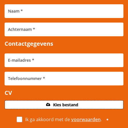
Contactgegevens
CV
Kies bestand
Ik ga akkoord met de
voorwaarden
.