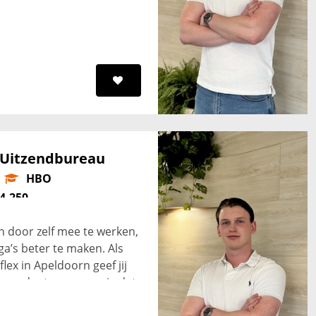
s verder
 Uitzendbureau
HBO
4.250
n door zelf mee te werken,
ga’s beter te maken. Als
lex in Apeldoorn geef jij
tercedenten en zorg je dat