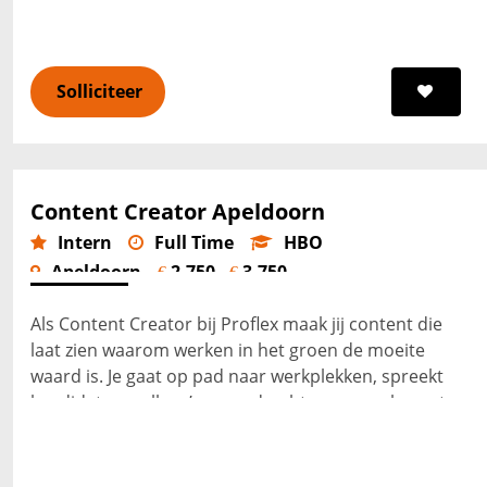
Solliciteer
Content Creator Apeldoorn
Intern
Full Time
HBO
Apeldoorn
2.750 -
3.750
€
€
Als Content Creator bij Proflex maak jij content die
laat zien waarom werken in het groen de moeite
waard is. Je gaat op pad naar werkplekken, spreekt
kandidaten, collega’s en opdrachtgevers en brengt
echte verhale...
Lees verder