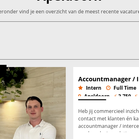
eronder vind je een overzicht van de meest recente vacatur
Accountmanager / 
Intern
Full Time
Apeldoorn
2.750 -
€
€
Heb jij commercieel inzicht
contact met klanten én ka
accountmanager / interce
aan langdurige relaties m