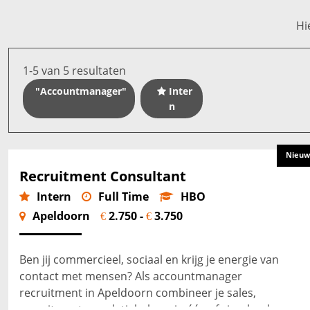
Hi
1-5 van 5 resultaten
"Accountmanager"
Inter
n
Nieuw
Recruitment Consultant
Intern
Full Time
HBO
Apeldoorn
2.750 -
3.750
€
€
Ben jij commercieel, sociaal en krijg je energie van
contact met mensen? Als accountmanager
recruitment in Apeldoorn combineer je sales,
recruitment en relatiebeheer in één afwisselende