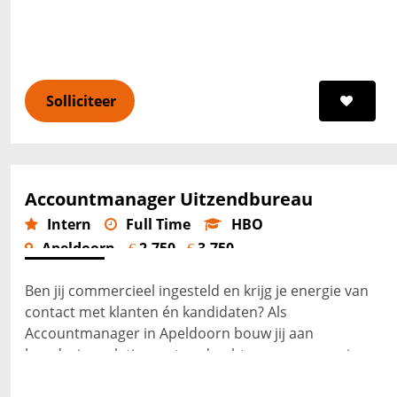
functie. Je bouwt aa...
Lees verder
Solliciteer
Accountmanager Uitzendbureau
Intern
Full Time
HBO
Apeldoorn
2.750 -
3.750
€
€
Ben jij commercieel ingesteld en krijg je energie van
contact met klanten én kandidaten? Als
Accountmanager in Apeldoorn bouw jij aan
langdurige relaties met opdrachtgevers en zorg je
dat vacatures snel en goed wo...
Lees verder