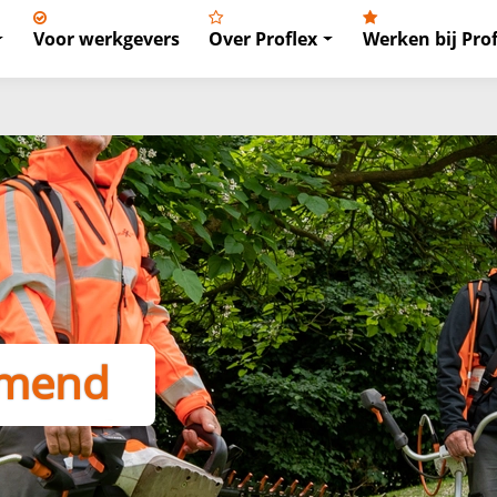
Voor werkgevers
Over Proflex
Werken bij Prof
mend
torisch
stendig