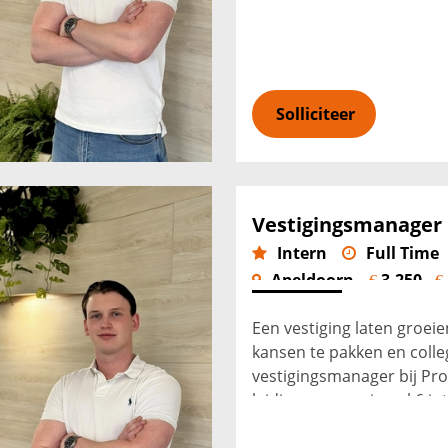
je dat vacatures sne...
Lee
Solliciteer
Vestigingsmanager
Intern
Full Time
Apeldoorn
3.250 -
€
€
Een vestiging laten groeie
kansen te pakken en colle
vestigingsmanager bij Prof
leiding aan maximaal 6 in
de dage...
Lees verder