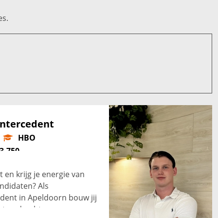
es.
Intercedent
HBO
3.750
 en krijg je energie van
ndidaten? Als
dent in Apeldoorn bouw jij
et opdrachtgevers en zorg