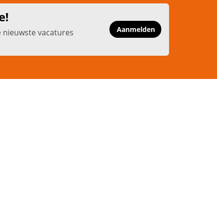
e!
Aanmelden
e nieuwste vacatures