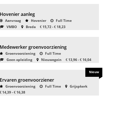
Hovenier aanleg
Aanvraag
Hovenier
Full Time
VMBO
Breda
15,72 -
18,23
€
€
Medewerker groenvoorziening
Groenvoorziening
Full Time
Geen opleiding
Nieuwegein
13,96 -
16,04
€
€
Nieuw
Ervaren groenvoorziener
Groenvoorziening
Full Time
Grijspkerk
14,39 -
16,38
€
€