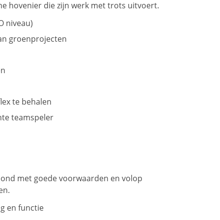
hovenier die zijn werk met trots uitvoert.
O niveau)
van groenprojecten
en
lex te behalen
hte teamspeler
loond met goede voorwaarden en volop
en.
g en functie