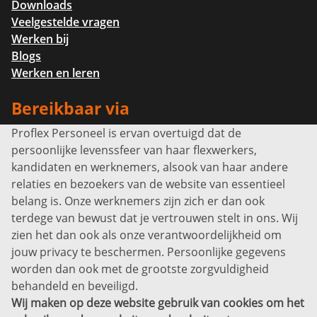
Downloads
Veelgestelde vragen
Werken bij
Blogs
Werken en leren
Bereikbaar via
Proflex Personeel is ervan overtuigd dat de
Info@proflexpersoneel.nl
persoonlijke levenssfeer van haar flexwerkers,
Bel ons:
+31 (0)85 0450040
kandidaten en werknemers, alsook van haar andere
Prins Willem-Alexanderlaan 301
relaties en bezoekers van de website van essentieel
7311 SW Apeldoorn
belang is. Onze werknemers zijn zich er dan ook
Disclaimer
terdege van bewust dat je vertrouwen stelt in ons. Wij
zien het dan ook als onze verantwoordelijkheid om
Privacyverklaring
jouw privacy te beschermen. Persoonlijke gegevens
Sitemap
worden dan ook met de grootste zorgvuldigheid
Copyright
behandeld en beveiligd.
Wij maken op deze website gebruik van cookies om het
Bekijk ook eens