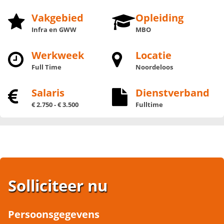
Vakgebied
Opleiding
Infra en GWW
MBO
Werkweek
Locatie
Full Time
Noordeloos
Salaris
Dienstverband
€ 2.750 - € 3.500
Fulltime
Solliciteer nu
Persoonsgegevens