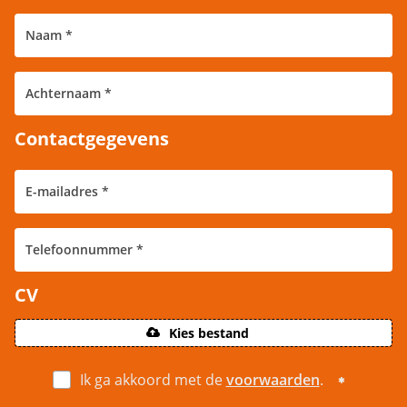
Contactgegevens
CV
Kies bestand
Ik ga akkoord met de
voorwaarden
.