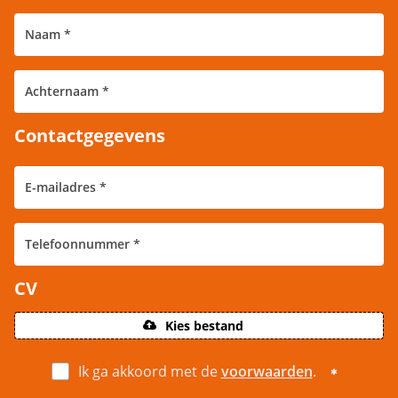
Contactgegevens
CV
Kies bestand
Ik ga akkoord met de
voorwaarden
.