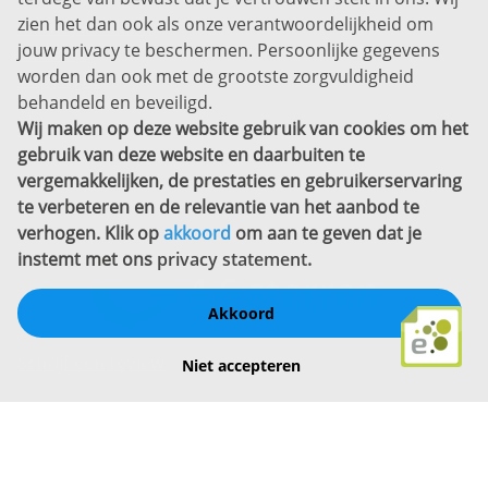
zien het dan ook als onze verantwoordelijkheid om
Privacyverklaring
jouw privacy te beschermen. Persoonlijke gegevens
Sitemap
worden dan ook met de grootste zorgvuldigheid
Copyright
behandeld en beveiligd.
Wij maken op deze website gebruik van cookies om het
Bekijk ook eens
gebruik van deze website en daarbuiten te
vergemakkelijken, de prestaties en gebruikerservaring
te verbeteren en de relevantie van het aanbod te
verhogen. Klik op
akkoord
om aan te geven dat je
instemt met ons
privacy statement
.
Akkoord
Schrijf een review
Niet accepteren