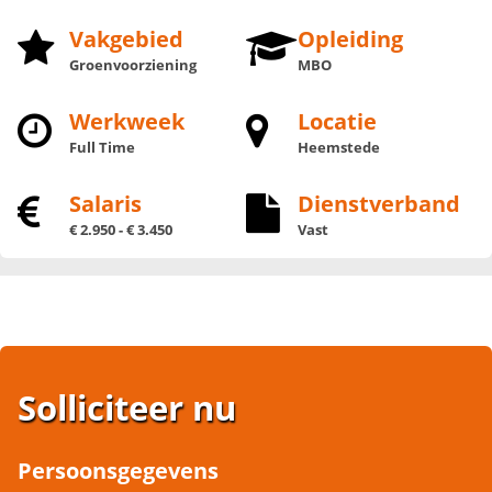
Vakgebied
Opleiding
Groenvoorziening
MBO
Werkweek
Locatie
Full Time
Heemstede
Salaris
Dienstverband
€ 2.950 - € 3.450
Vast
Solliciteer nu
Persoonsgegevens