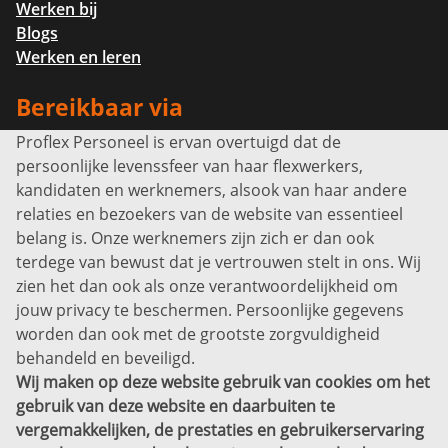
Werken bij
Blogs
Werken en leren
Bereikbaar via
Proflex Personeel is ervan overtuigd dat de
Info@proflexpersoneel.nl
persoonlijke levenssfeer van haar flexwerkers,
Bel ons:
+31 (0)85 0450040
kandidaten en werknemers, alsook van haar andere
Prins Willem-Alexanderlaan 301
relaties en bezoekers van de website van essentieel
7311 SW Apeldoorn
belang is. Onze werknemers zijn zich er dan ook
Disclaimer
terdege van bewust dat je vertrouwen stelt in ons. Wij
zien het dan ook als onze verantwoordelijkheid om
Privacyverklaring
jouw privacy te beschermen. Persoonlijke gegevens
Sitemap
worden dan ook met de grootste zorgvuldigheid
Copyright
behandeld en beveiligd.
Wij maken op deze website gebruik van cookies om het
Bekijk ook eens
gebruik van deze website en daarbuiten te
vergemakkelijken, de prestaties en gebruikerservaring