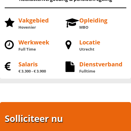
Vakgebied
Opleiding
Hovenier
MBO
Werkweek
Locatie
Full Time
Utrecht
Salaris
Dienstverband
€ 3.300 - € 3.900
Fulltime
Solliciteer nu