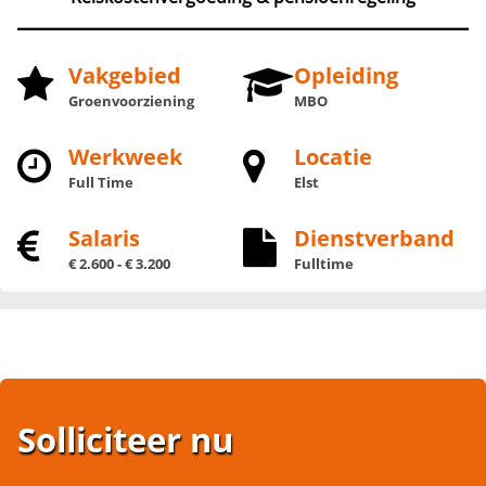
Vakgebied
Opleiding
Groenvoorziening
MBO
Werkweek
Locatie
Full Time
Elst
Salaris
Dienstverband
€ 2.600 - € 3.200
Fulltime
Solliciteer nu