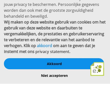
jouw privacy te beschermen. Persoonlijke gegevens
Sitemap
worden dan ook met de grootste zorgvuldigheid
Copyright
behandeld en beveiligd.
Wij maken op deze website gebruik van cookies om het
Bekijk ook eens
gebruik van deze website en daarbuiten te
vergemakkelijken, de prestaties en gebruikerservaring
te verbeteren en de relevantie van het aanbod te
verhogen. Klik op
akkoord
om aan te geven dat je
instemt met ons
privacy statement
.
Akkoord
Schrijf een review
Niet accepteren