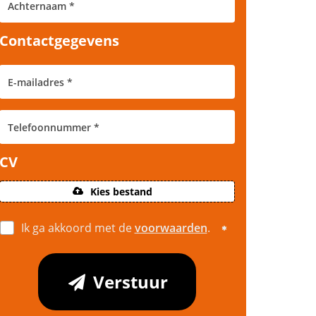
Contactgegevens
CV
Kies bestand
Ik ga akkoord met de
voorwaarden
.
Verstuur