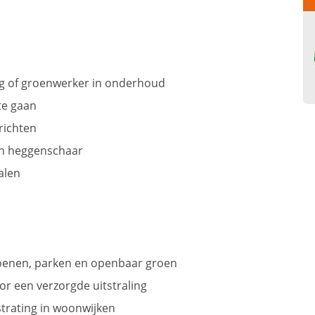
g of groenwerker in onderhoud
te gaan
richten
en heggenschaar
halen
oenen, parken en openbaar groen
r een verzorgde uitstraling
trating in woonwijken