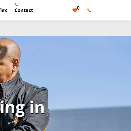
0
lex
Contact
ng in