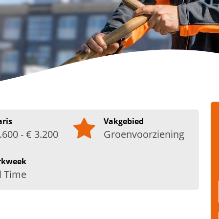
aris
Vakgebied
.600 - € 3.200
Groenvoorziening
rkweek
l Time