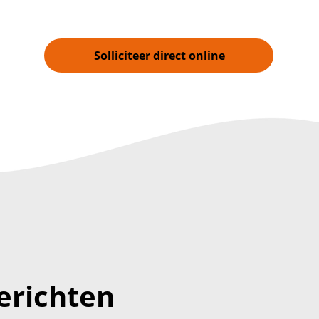
Solliciteer direct online
erichten