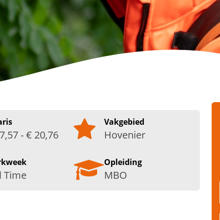
aris
Vakgebied
7,57 - € 20,76
Hovenier
rkweek
Opleiding
l Time
MBO