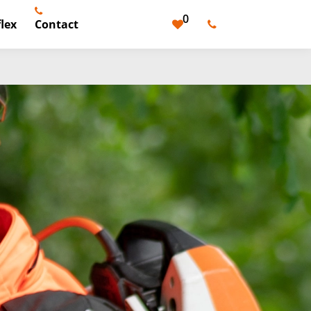
0
lex
Contact