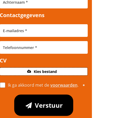
Contactgegevens
CV
Kies bestand
Ik ga akkoord met de
voorwaarden
.
Verstuur