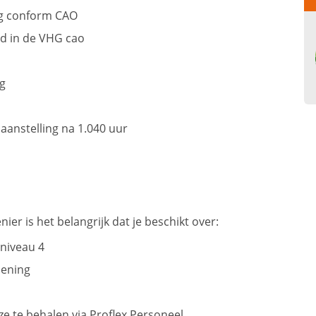
ng conform CAO
ld in de VHG cao
ag
aanstelling na 1.040 uur
r is het belangrijk dat je beschikt over:
niveau 4
iening
eze te behalen via Proflex Personeel